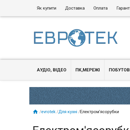
Як купити
Доставка
Оплата
Гарант
АУДІО, ВІДЕО
ПК,МЕРЕЖІ
ПОБУТОВ

/
evrotek
/
Для кухні
/
Електром'ясорубки