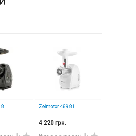
и
.8
Zelmotor 489.81
убки
електром'ясорубки
4 220 грн.




вності
Немає в наявності