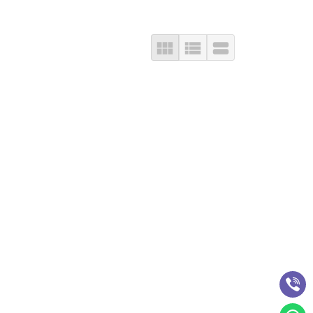


