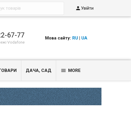

Увійти
22-67-77
Мова сайту:
RU
|
UA
режі Vodafone

ТОВАРИ
ДАЧА, САД
MORE