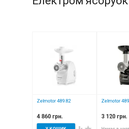
Електром'ясорубк
Zelmotor 489.82
Zelmotor 489
електром'ясор
В наявності
4 860 грн.
3 120 грн.
електром'ясорубки


Немає в ная