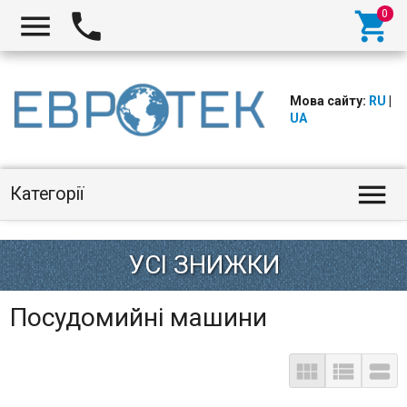



Мова сайту:
RU
|
UA

Категорії
ЗНИЖКИ
УСІ
Посудомийні машини


