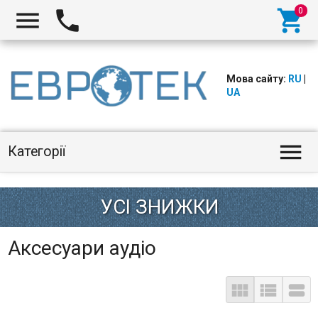



Мова сайту:
RU
|
UA

Категорії
Аксесуари аудіо


