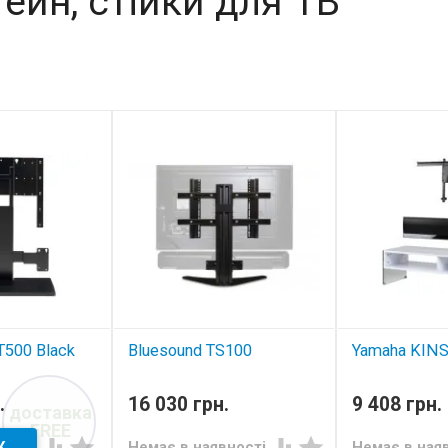
ейн, стійки для ТВ
T500 Black
Bluesound TS100
Yamaha KINS
підставка AV
підставка AV
ті
.
16 030 грн.
9 408 грн.
доставка
FREE




Немає в наявності
Немає в ная