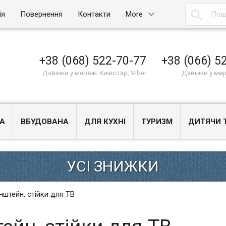

ія
Повернення
Контакти
More
+38 (068) 522-70-77
+38 (066) 5
Дзвінки у мережі Київстар, Viber
Дзвінки у ме
А
ВБУДОВАНА
ДЛЯ КУХНІ
ТУРИЗМ
ДИТЯЧИ 
нштейн, стійки для ТВ