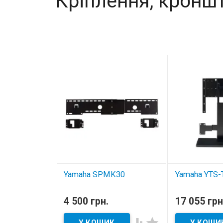
Кріплення, кроншт
Yamaha SPMK30
Yamaha YTS-
В наявності
В наявнос
4 500 грн.
17 055 грн
кронштейн для настінного
стійка під тв
монтажу звукового

