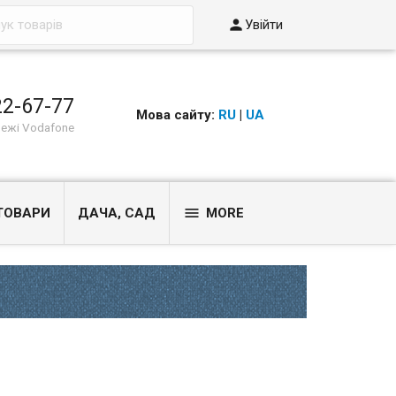

Увійти
22-67-77
Мова сайту:
RU
|
UA
режі Vodafone

ТОВАРИ
ДАЧА, САД
MORE