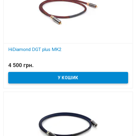
HiDiamond DGT plus MK2
В наявності
4 500 грн.
коаксіальний кабель