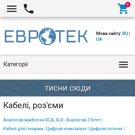



Мова сайту:
RU
|
UA

Категорії
Кабелі, роз'єми
Аналогові міжблочні RCA, XLR
Аналогові 3.5mm
Кабелі для тонарма
Цифрові коаксіальні
Цифрові оптичні