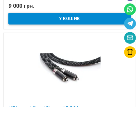
В наявності
9 000 грн.
міжблочний кабель
HiDiamond Signal Diamond 7 RCA
В наявності
40 500 грн.
доставка
міжблочний кабель
FREE