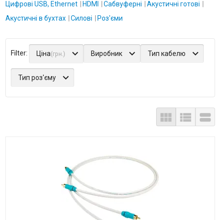
Цифрові USB, Ethernet
HDMI
Сабвуферні
Акустичні готові
Акустичні в бухтах
Силові
Роз'єми
Ціна
Виробник
Тип кабелю
(грн.)
Тип роз'єму


