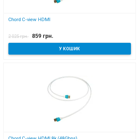
Chord C-view HDMI
В наявності
859 грн.
2 025 грн.
HDMI кабель
Chord C-view HDMI 8k (48Gbps)