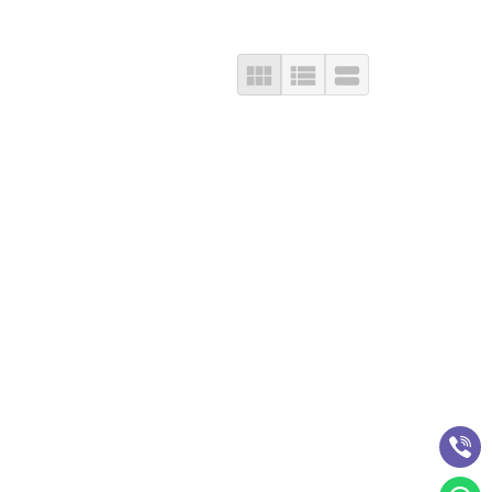


