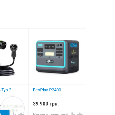
 Typ 2
EcoPlay P2400
Зарядна станція
ті
.
39 900 грн.
доставка
рядки
FREE
я




Немає в наявності