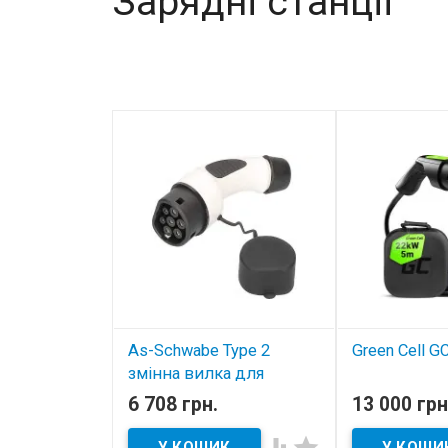
Зарядні станції
As-Schwabe Type 2
Green Cell GC
змінна вилка для
В наявнос
зарядного кабелю
6 708 грн.
13 000 грн
електромобіля
Кабель для за
електромобіл

