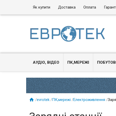
Як купити
Доставка
Оплата
Гарант
АУДІО, ВІДЕО
ПК,МЕРЕЖІ
ПОБУТОВ

/
evrotek
/
ПК,мережі
/
Електроживлення
/
Заря