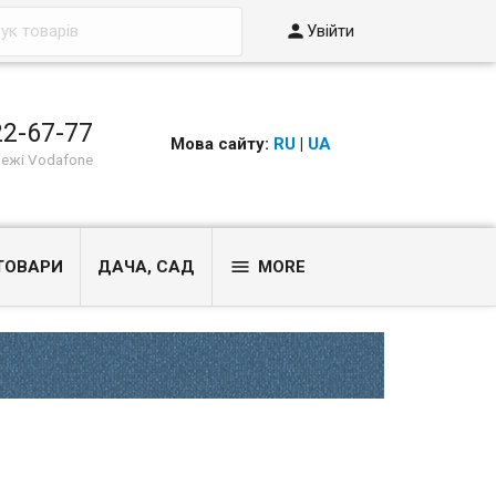

Увійти
22-67-77
Мова сайту:
RU
|
UA
режі Vodafone

ТОВАРИ
ДАЧА, САД
MORE