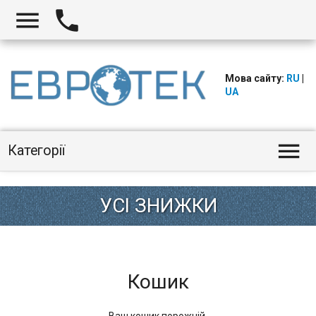


Мова сайту:
RU
|
UA

Категорії
Кошик