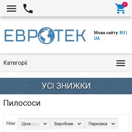



Мова сайту:
RU
|
UA

Категорії
Пилососи
Ціна
Виробник
Парковка
(грн.)