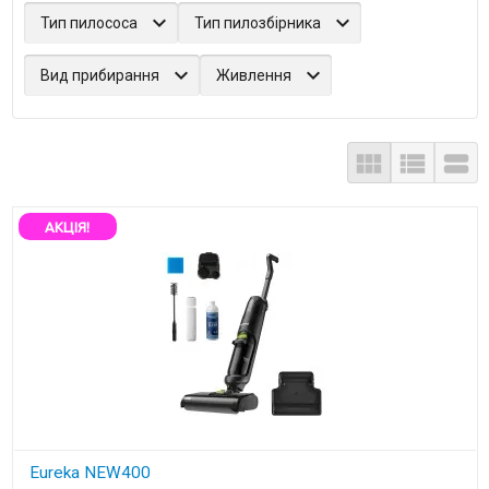
Тип пилососа
Тип пилозбірника
Вид прибирання
Живлення



АКЦІЯ!
Eureka NEW400