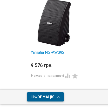
Yamaha NS-AW392
всепогодна акустика
9 576 грн.


Немає в наявності
ІНФОРМАЦІЯ