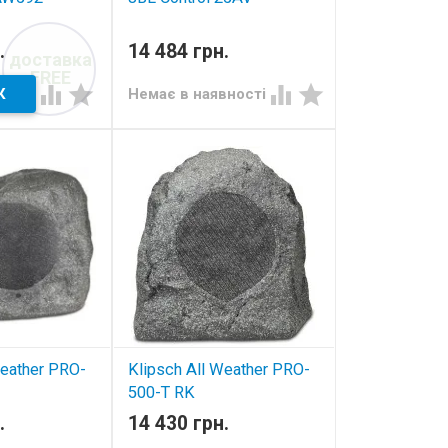
всепогодна акустика
ті
.
14 484 грн.
доставка
устика
FREE




Немає в наявності
Weather PRO-
Klipsch All Weather PRO-
500-T RK
.
14 430 грн.
устика
всепогодна акустика