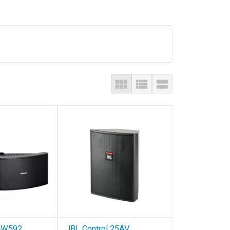



AW592
JBL Control 25AV