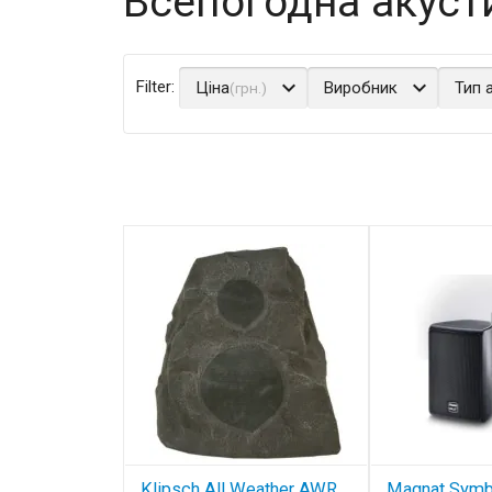
Всепогодна акуст
Ціна
Виробник
Тип 
(грн.)
Klipsch All Weather AWR
Magnat Symb