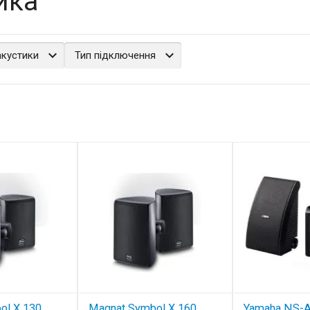
ика
акустики
Тип підключення
ol X 130
Magnat Symbol X 160
Yamaha NS-