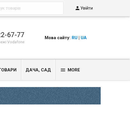

Увійти
22-67-77
Мова сайту:
RU
|
UA
режі Vodafone

ТОВАРИ
ДАЧА, САД
MORE