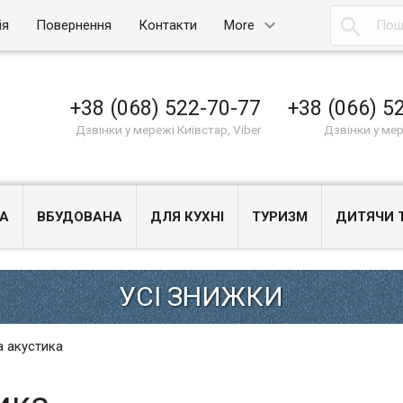

ія
Повернення
Контакти
More
+38 (068) 522-70-77
+38 (066) 5
Дзвінки у мережі Київстар, Viber
Дзвінки у ме
А
ВБУДОВАНА
ДЛЯ КУХНІ
ТУРИЗМ
ДИТЯЧИ 
 акустика