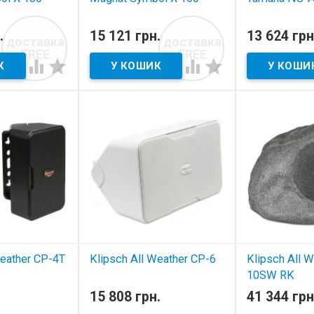
ті
В наявності
В наявнос
.
15 121 грн.
13 624 грн
доставка
доставка
устична
всепогодна акустична
всепогодна ак
FREE
FREE
система




Weather CP-4T
Klipsch All Weather CP-6
Klipsch All 
10SW RK
устика
всепогодна акустика
15 808 грн.
41 344 грн
всепогодна ак