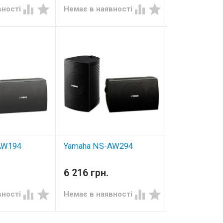




вності
Немає в наявності
AW194
Yamaha NS-AW294
устика
всепогодна акустика
6 216 грн.




вності
Немає в наявності