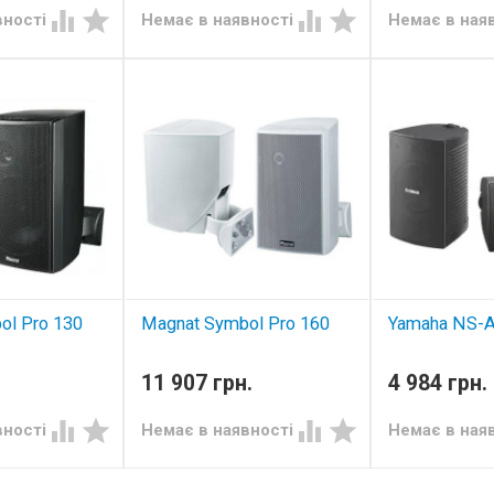




вності
Немає в наявності
Немає в ная
ol Pro 130
Magnat Symbol Pro 160
Yamaha NS-
стична система
компактна акустична система
всепогодна ак
11 907 грн.
4 984 грн.




вності
Немає в наявності
Немає в ная