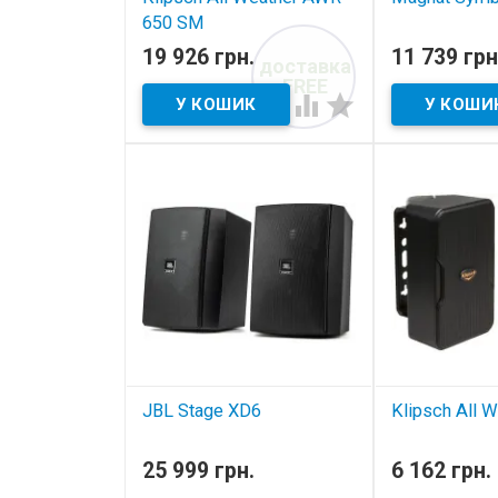
650 SM
В наявнос
19 926 грн.
11 739 грн
доставка
В наявності
всепогодна ак
FREE
система


всепогодна акустика
JBL Stage XD6
Klipsch All 
всепогодна акустика
всепогодна ак
25 999 грн.
6 162 грн.