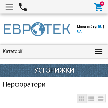



Мова сайту:
RU
|
UA

Категорії
Перфоратори


