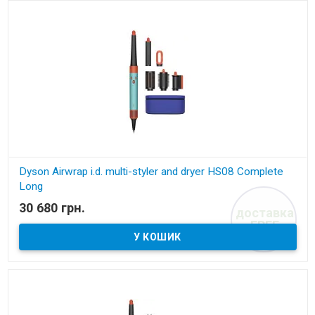
Dyson Airwrap i.d. multi-styler and dryer HS08 Complete
Long
30 680 грн.
доставка
В наявності
FREE
Мультистайлер для довгого волосся