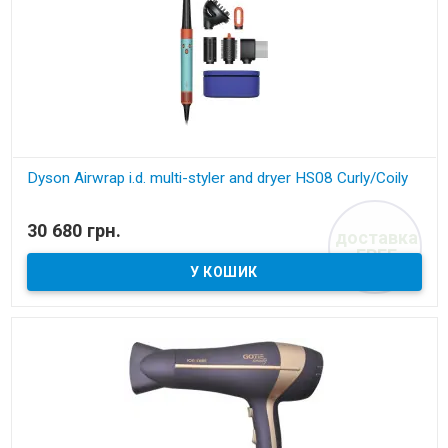
Dyson Airwrap i.d. multi-styler and dryer HS08 Curly/Coily
В наявності
30 680 грн.
доставка
Мультистайлер для кучерявого волосся
FREE