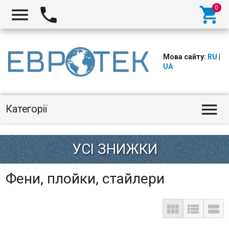



Мова сайту:
RU
|
UA

Категорії
Фени, плойки, стайлери


