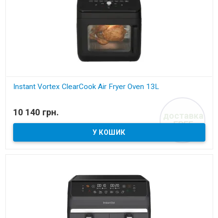
Instant Vortex ClearCook Air Fryer Oven 13L
В наявності
10 140 грн.
доставка
духова аерофритюрниця з грилем
FREE