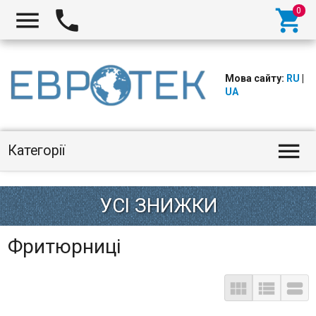



Мова сайту:
RU
|
UA

Категорії
Фритюрниці


