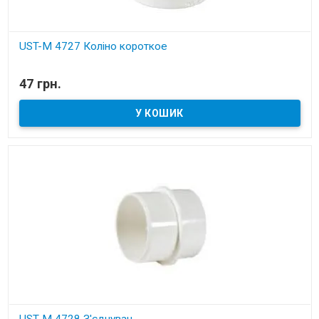
UST-M 4727 Коліно короткоe
В наявності
47 грн.
Установчі деталі для вбудованих пилососів
UST-M 4728 З'єднувач