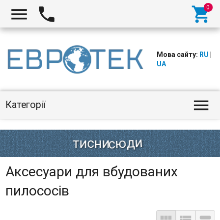



Мова сайту:
RU
|
UA

Категорії
Аксесуари для вбудованих
пилососів