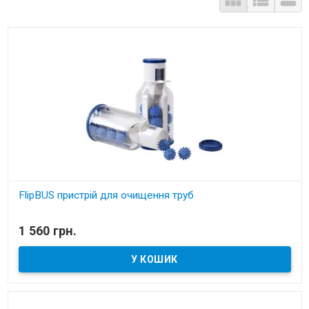



FlipBUS пристрій для очищення труб
В наявності
1 560 грн.
Пристрій для прочищення труб в пневмомагістралей ЦП