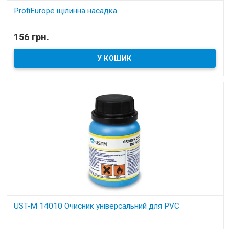
ProfiEurope щілинна насадка
В наявності
156 грн.
Насадка щілива для вбудованих пилососів
UST-M 14010 Очисник універсальний для PVC
В наявності