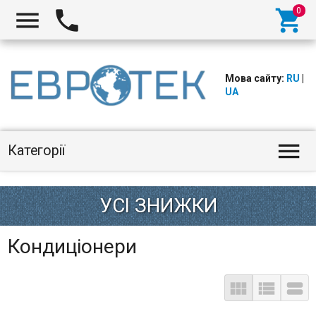



Мова сайту:
RU
|
UA

Категорії
Кондиціонери


