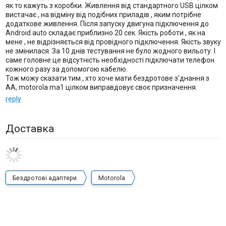
як то кажуть з коробки. Живлення від стандартного USB цілком
вистачає , на відміну від подібних приладів , яким потрібне
додаткове живлення. Після запуску двигуна підключення до
Android auto складає приблизно 20 сек. Якість роботи , як на
мене , не відрізняється від провідного підключення. Якість звуку
не змінилася. За 10 днів тестування не було жодного вильоту. І
саме головне це відсутність необхідності підключати телефон
кожного разу за допомогою кабелю.
Тож можу сказати тим , хто хоче мати бездротове з'днання з
АА, motorola ma1 цілком виправдовує своє призначення.
reply
Доставка
Бездротові адаптери
Motorola