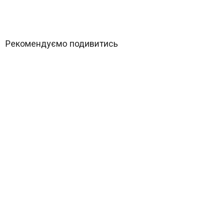
Рекомендуємо подивитись
Motorola MA2
адаптер Bluetooth, Wi-Fi
3 120 грн.