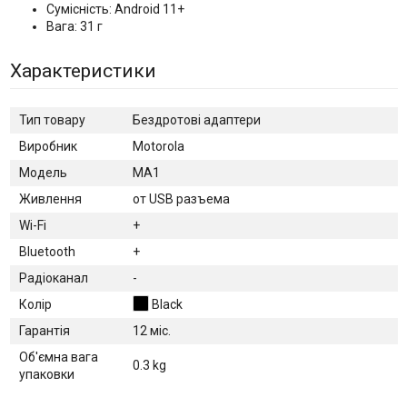
Сумісність: Android 11+
Вага: 31 г
Характеристики
Тип товару
Бездротові адаптери
Виробник
Motorola
Модель
MA1
Живлення
от USB разъема
Wi-Fi
+
Bluetooth
+
Радіоканал
-
Колір
Black
Гарантія
12 міс.
Об'ємна вага
0.3 kg
упаковки