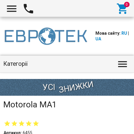



Мова сайту:
RU
|
UA

Категорії
Motorola MA1
Артикул:
6455