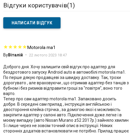
Відгуки користувачів(
1
)
НАПИСАТИ ВІДГУК
Motorola ma1
By
Віталій
•
22 лютого 2023 18:47
Доброго дня. Хочу залишити свій відгук про адаптер для
бездротового запуску Android auto в автомобілі motorola ma1.
По перше дякую продавцеві за швидку доставку. Так, трохи
дорогувато , але враховуючи , що отримав адаптер без танців з
бубном і без ризиків відправити гроші за "повітря", воно того
варто.
Тепер про сам адаптер motorola ma1. Запаковано досить
добре. В середені сам прилад , інструкція англійською і
двостороння клейка стрічка , за домогою якої є можливість
закріпити адаптер у салоні авто. Підключення дуже легке і в
моєму випадку (авто Nissan Murano z52 2017p.) зайняло хвилин
5 і лише через не зовсім точний опис в інструкції. Ніяких
сторонніх додатків встановлювати не потрібно. Прилад працює