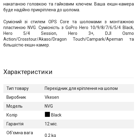
накатаною головкою та гайковим ключем. Ваша екшн-камера
буде надійно прикріплена до шолома.
Сумісний зі стилем OPS Core та шоломами з монтажною
пластиною NVG. Сумісність з GoPro Hero 10/9/8/7/6/5/4 Black,
Hero 5/4 Session, Hero 3+, DJI Osmo
Action/Crosstour/Akaso/Dragon Touch/Campark/Apeman та
більшістю екшн-камер.
Характеристики
Тип товару
Перехідник для кріплення на шолом
Виробник
Vkesen
Модель
NVG
Колір
Black
Гарантія
12 міс.
Об'ємна вага
0.2 kg