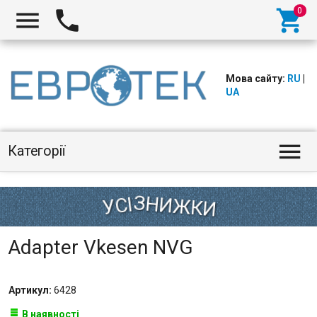



Мова сайту:
RU
|
UA

Категорії
Adapter Vkesen NVG
Артикул:
6428
В наявності