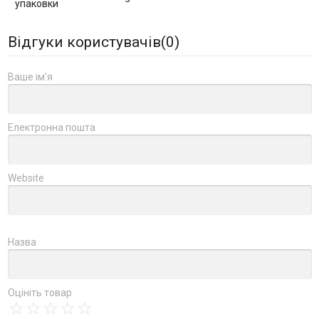
упаковки
Відгуки користувачів(
0
)
Ваше ім'я
Електронна пошта
Website
Назва
Оцініть товар