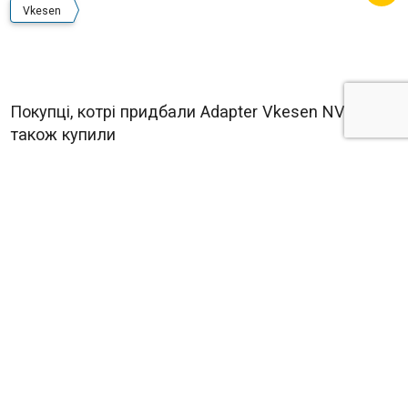
Vkesen
Покупці, котрі придбали Adapter Vkesen NVG,
також купили
Bresser NV 1x (1877495)